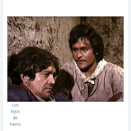
Los
hijos
de
Fierro