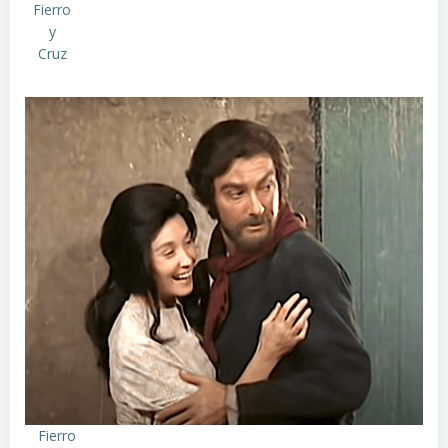
Fierro
y
Cruz
Fierro