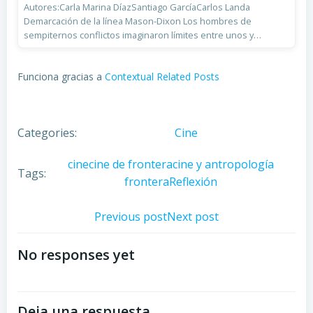
Autores:Carla Marina DíazSantiago GarcíaCarlos Landa
Demarcación de la línea Mason-Dixon Los hombres de
sempiternos conflictos imaginaron límites entre unos y…
Funciona gracias a
Contextual Related Posts
Categories:
Cine
cine
cine de frontera
cine y antropología
Tags:
frontera
Reflexión
Navegación
Navegació
Previous post
Next post
por
por
No responses yet
las
las
Deja una respuesta